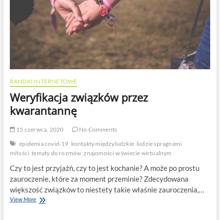
RANDKI INTERNETOWE
Weryfikacja związków przez
kwarantannę
15 czerwca, 2020
No Comments
epidemia covid-19
kontakty międzyludzkie
ludzie spragnieni
miłości
tematy do rozmów
znajomości w świecie wirtualnym
Czy to jest przyjaźń, czy to jest kochanie? A może po prostu
zauroczenie, które za moment przeminie? Zdecydowana
większość związków to niestety takie właśnie zauroczenia,…
Weryfikacja
View More
związków
przez