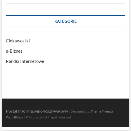
KATEGORIE
Ciekawostki
e-Biznes
Randki Internetowe
Portal Informacyjno-Rozrywkowy
| Designed by:
Theme Freesia
|
WordPress
| © Copyright All right reserved