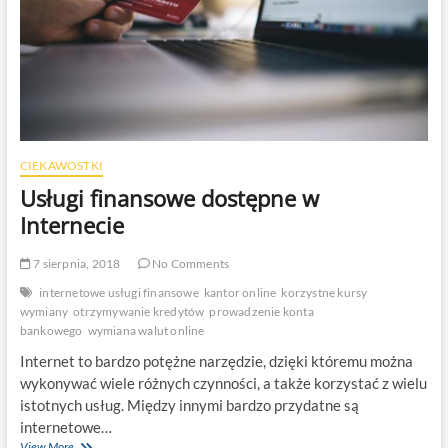
CIEKAWOSTKI
Usługi finansowe dostępne w
Internecie
7 sierpnia, 2018
No Comments
internetowe usługi finansowe
kantor online
korzystne kursy
wymiany
otrzymywanie kredytów
prowadzenie konta
bankowego
wymiana walut online
Internet to bardzo potężne narzędzie, dzięki któremu można
wykonywać wiele różnych czynności, a także korzystać z wielu
istotnych usług. Między innymi bardzo przydatne są
internetowe…
Usługi
View More