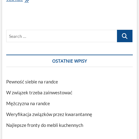
finansowe
dostępne
w
Internecie
Search
…
OSTATNIE WPISY
Pewność siebie na randce
W związek trzeba zainwestować
Mężczyzna na randce
Weryfikacja związków przez kwarantannę
Najlepsze fronty do mebli kuchennych