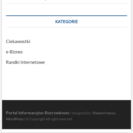
KATEGORIE
Ciekawostki
e-Biznes
Randki Internetowe
Portal Informacyjno-Rozrywkowy
| Designed by:
Theme Freesia
|
WordPress
| © Copyright All right reserved