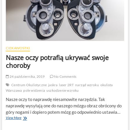
CIEKAWOSTKI
Nasze oczy potrafią ukrywać swoje
choroby
24 października, 2019
No Comments
Centrum Okulistyczne
jaskra
laser 2RT
narząd wzroku
okulista
Warszawa
pole widzenia
uszkodzenie wzroku
Nasze oczy to naprawdę niesamowite narzędzia. Tak
naprawdę wysyłają one do naszego mózgu obraz obrócony do
góry nogami i dopiero potem mózg go odpowiednio ustawia…
Nasze
View More
oczy
potrafią