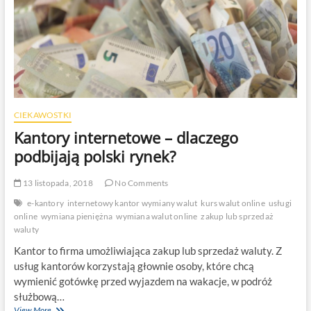
CIEKAWOSTKI
Kantory internetowe – dlaczego
podbijają polski rynek?
13 listopada, 2018
No Comments
e-kantory
internetowy kantor wymiany walut
kurs walut online
usługi
online
wymiana pieniężna
wymiana walut online
zakup lub sprzedaż
waluty
Kantor to firma umożliwiająca zakup lub sprzedaż waluty. Z
usług kantorów korzystają głownie osoby, które chcą
wymienić gotówkę przed wyjazdem na wakacje, w podróż
służbową…
Kantory
View More