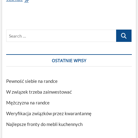
internetowe
–
dlaczego
podbijają
polski
Search
rynek?
…
OSTATNIE WPISY
Pewność siebie na randce
W związek trzeba zainwestować
Mężczyzna na randce
Weryfikacja związków przez kwarantannę
Najlepsze fronty do mebli kuchennych